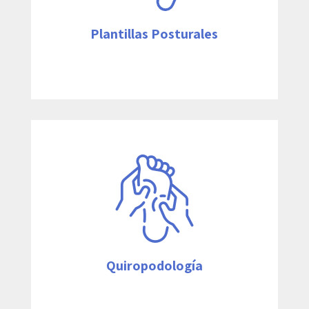
Plantillas Posturales
La quiropodia o quiropodología consiste
en un tratamiento que recurre a una
serie de técnicas manuales, con las que
solucionamos las afecciones del pie de
nuestros pacientes.
Ver más
Quiropodología