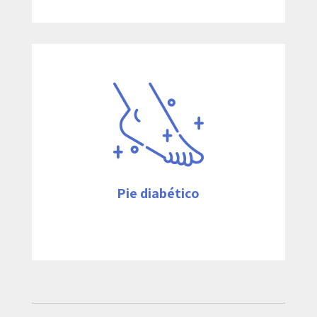
La diabetes es una de las enfermedades
metabólicas que causan más lesiones
tisulares y óseas en las extremidades
inferiores, a causa de los trastornos
isquémicos que se producen en los pies.
Ver más
Pie diabético